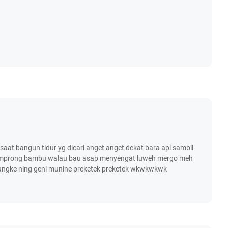
at bangun tidur yg dicari anget anget dekat bara api sambil
i semprong bambu walau bau asap menyengat luweh mergo meh
lungke ning geni munine preketek preketek wkwkwkwk