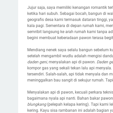
Jujur saja, saya memiliki kenangan romantik ter
ketika hari subuh. Sebagai bocah, bangun di wak
geografis desa kami termasuk dataran tinggi, yan
kala pagi. Sementara di depan rumah kami, me
semribit langsung ke arah rumah kami tanpa 
begini membuat keberadaan pawon terasa begitu
Mendiang nenek saya selalu bangun sebelum ku
setelah mengambil wudlu adalah mengisi danda
daden geni
, menyalakan api di pawon.
Daden g
kompor gas yang sekali tekan lalu api menyal
tersendiri. Salah-salah, api tidak menyala dan
meninggalkan bau sangit di sekujur rumah. Tap
Menyalakan api di pawon, kecuali perkara tekn
bagaimana nyala api nanti. Bahan bakar pawo
blungkang
(pelepah kelapa kering). Tapi kami 
kering. Kayu sisa rambanan ini adalah bagian 