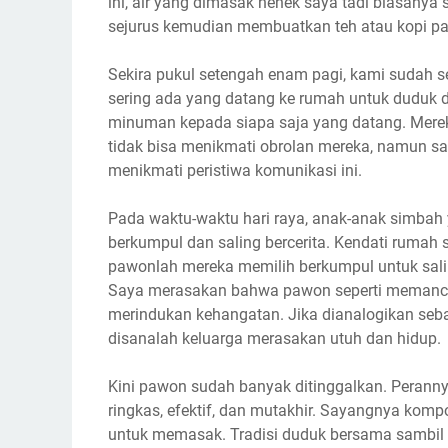
ini, air yang dimasak nenek saya tadi biasany
sejurus kemudian membuatkan teh atau kopi pa
Sekira pukul setengah enam pagi, kami sudah 
sering ada yang datang ke rumah untuk dudu
minuman kepada siapa saja yang datang. Merek
tidak bisa menikmati obrolan mereka, namun sa
menikmati peristiwa komunikasi ini.
Pada waktu-waktu hari raya, anak-anak simbah 
berkumpul dan saling bercerita. Kendati rumah 
pawonlah mereka memilih berkumpul untuk sali
Saya merasakan bahwa pawon seperti memancar
merindukan kehangatan. Jika dianalogikan seb
disanalah keluarga merasakan utuh dan hidup.
Kini pawon sudah banyak ditinggalkan. Perannya
ringkas, efektif, dan mutakhir. Sayangnya ko
untuk memasak. Tradisi duduk bersama sambil 