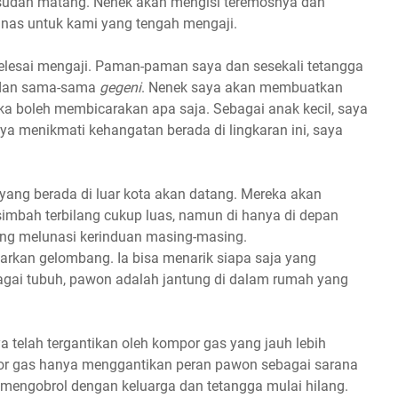
a sudah matang. Nenek akan mengisi teremosnya dan
nas untuk kami yang tengah mengaji.
selesai mengaji. Paman-paman saya dan sesekali tetangga
k dan sama-sama
gegeni
. Nenek saya akan membuatkan
a boleh membicarakan apa saja. Sebagai anak kecil, saya
ya menikmati kehangatan berada di lingkaran ini, saya
yang berada di luar kota akan datang. Mereka akan
simbah terbilang cukup luas, namun di hanya di depan
ng melunasi kerinduan masing-masing.
kan gelombang. Ia bisa menarik siapa saja yang
agai tubuh, pawon adalah jantung di dalam rumah yang
 telah tergantikan oleh kompor gas yang jauh lebih
mpor gas hanya menggantikan peran pawon sebagai sarana
mengobrol dengan keluarga dan tetangga mulai hilang.