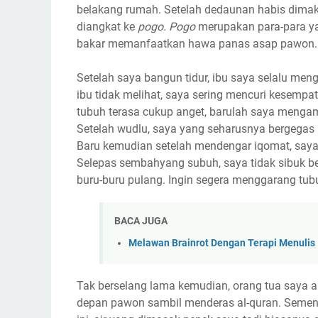
belakang rumah. Setelah dedaunan habis dimaka
diangkat ke
pogo. Pogo
merupakan para-para ya
bakar memanfaatkan hawa panas asap pawon.
Setelah saya bangun tidur, ibu saya selalu men
ibu tidak melihat, saya sering mencuri kesempa
tubuh terasa cukup anget, barulah saya mengam
Setelah wudlu, saya yang seharusnya bergegas 
Baru kemudian setelah mendengar iqomat, saya
Selepas sembahyang subuh, saya tidak sibuk 
buru-buru pulang. Ingin segera menggarang tubu
BACA JUGA
Melawan Brainrot Dengan Terapi Menulis
Tak berselang lama kemudian, orang tua saya a
depan pawon sambil menderas al-quran. Sementar