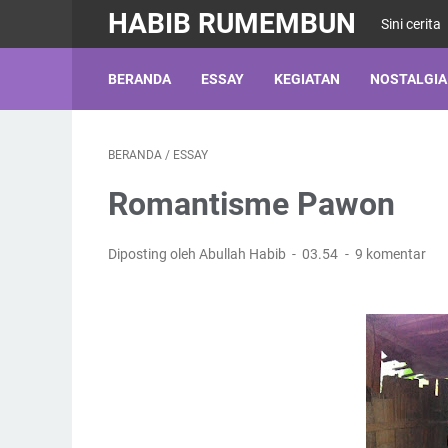
HABIB RUMEMBUN
Sini cerita
BERANDA
ESSAY
KEGIATAN
NOSTALGIA
BERANDA
/
ESSAY
Romantisme Pawon
Diposting oleh Abullah Habib
03.54
9 komentar