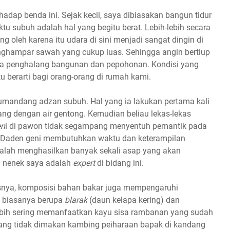
hadap benda ini. Sejak kecil, saya dibiasakan bangun tidur
tu subuh adalah hal yang begitu berat. Lebih-lebih secara
g oleh karena itu udara di sini menjadi sangat dingin di
nghampar sawah yang cukup luas. Sehingga angin bertiup
ada penghalang bangunan dan pepohonan. Kondisi yang
 berarti bagi orang-orang di rumah kami.
mandang adzan subuh. Hal yang ia lakukan pertama kali
ng dengan air gentong. Kemudian beliau lekas-lekas
en
i di pawon tidak segampang menyentuh pemantik pada
a. Daden geni membutuhkan waktu dan keterampilan
 malah menghasilkan banyak sekali asap yang akan
i nenek saya adalah
expert
di bidang ini.
isnya, komposisi bahan bakar juga mempengaruhi
n biasanya berupa
blarak
(daun kelapa kering) dan
lebih sering memanfaatkan kayu sisa rambanan yang sudah
yang tidak dimakan kambing peiharaan bapak di kandang