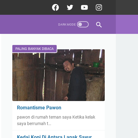
PALING BANYAK DIBACA
Romantisme Pawon
pawon di rumah teman saya Ketika kelak
saya berrumah t…
Kedai Kopi Di Antara Lapak Sayur